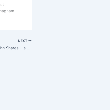
sit
s magnam
NEXT
Success Story: John Shares His Transform Story