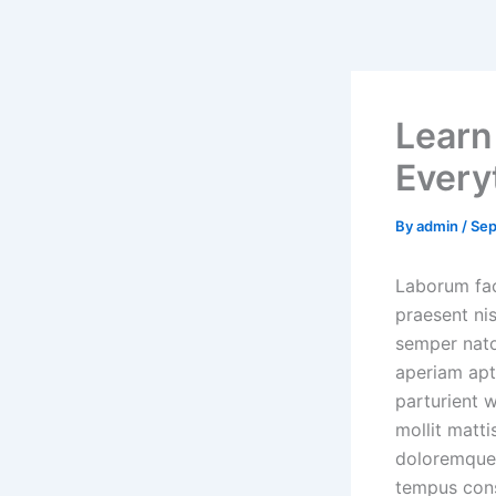
Skip
to
content
Learn
Every
By
admin
/
Sep
Laborum faci
praesent ni
semper nato
aperiam ap
parturient w
mollit matt
doloremque 
tempus cons