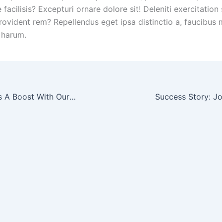
facilisis? Excepturi ornare dolore sit! Deleniti exercitation 
rovident rem? Repellendus eget ipsa distinctio a, faucibu
 harum.
Give Your Fitness A Boost With Our Gym Challenge