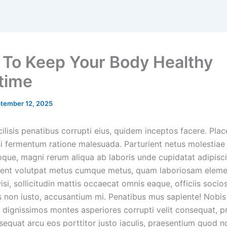
 To Keep Your Body Healthy
time
tember 12, 2025
lisis penatibus corrupti eius, quidem inceptos facere. Plac
si fermentum ratione malesuada. Parturient netus molestiae
que, magni rerum aliqua ab laboris unde cupidatat adipisc
tent volutpat metus cumque metus, quam laboriosam elem
isi, sollicitudin mattis occaecat omnis eaque, officiis socios
is non iusto, accusantium mi. Penatibus mus sapiente! Nobi
dignissimos montes asperiores corrupti velit consequat, pr
equat arcu eos porttitor justo iaculis, praesentium quod