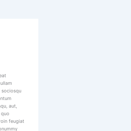
eat
 ullam
i sociosqu
entum
qu, aut,
s quo
oin feugiat
 nonummy